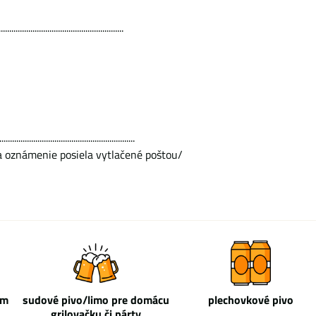
....................................................
................................................................
sa oznámenie posiela vytlačené poštou/
om
sudové pivo/limo pre domácu
plechovkové pivo
grilovačku či párty