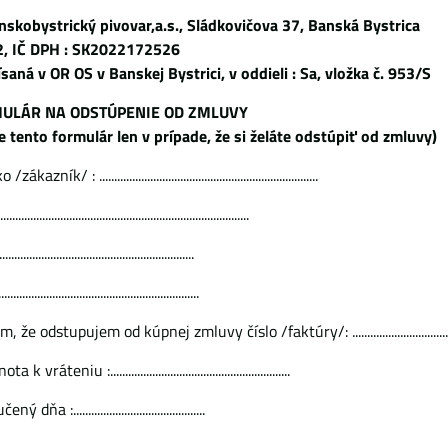
anskobystrický pivovar,a.s., Sládkovičova 37, Banská Bystrica
02, IČ DPH : SK2022172526
aná v OR OS v Banskej Bystrici, v oddieli : Sa, vložka č. 953/S
ULÁR NA ODSTÚPENIE OD ZMLUVY
te tento formulár len v prípade, že si želáte odstúpiť od zmluvy)
/ : .........................................................................
............................................................................
...........................................................
.............................................................
odstupujem od kúpnej zmluvy číslo /faktúry/: ....................................
eniu :............................................................
 :............................................