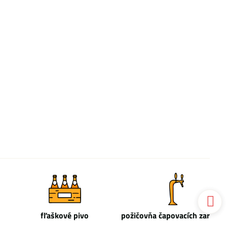
fľaškové pivo
požičovňa čapovacích zariade