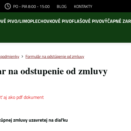
PO - PIA 8:00 - 15:00
BLOG
KONTAKTY
VÉ PIVO/LIMO
PLECHOVKOVÉ PIVO
FLAŠOVÉ PIVO
VÝČAPNÉ ZAR
 podmienky
Formulár na odstúpenie od zmluvy
r na odstupenie od zmluvy
uť aj ako pdf dokument
úpnej zmluvy uzavretej na diaľku