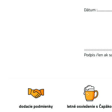
Dátum :..........................
.....................................
Podpis /len ak 
dodacie podmienky
letné osvieženie s Čapák