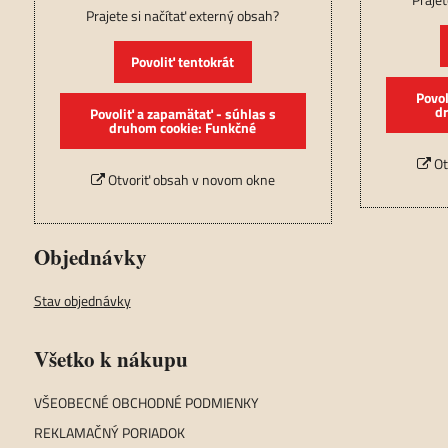
Prajete si načítať externý obsah?
Povoliť tentokrát
Povol
d
Povoliť a zapamätať - súhlas s
druhom cookie: Funkčné
Ot
Otvoriť obsah v novom okne
Objednávky
Stav objednávky
Všetko k nákupu
VŠEOBECNÉ OBCHODNÉ PODMIENKY
REKLAMAČNÝ PORIADOK