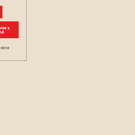
hlas s
né
 okne