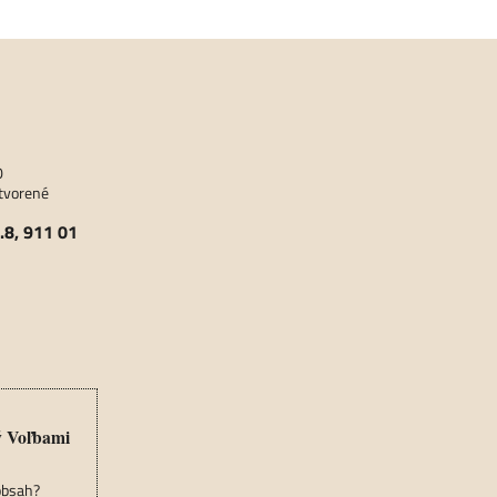
0
atvorené
​.8, 911 01
ý Voľbami
 obsah?