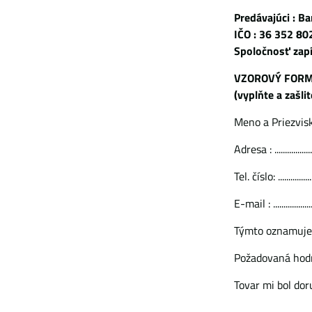
Predávajúci : B
IČO : 36 352 8
Spoločnosť zapís
VZOROVÝ FORM
(vyplňte a zašli
Meno a Priezvisko /zákazník
Adresa : .........................
Tel. číslo: ......................
E-mail : ........................
Týmto oznamujem, že 
Požadovaná hodnota k vrát
Tovar mi bol doručený dňa