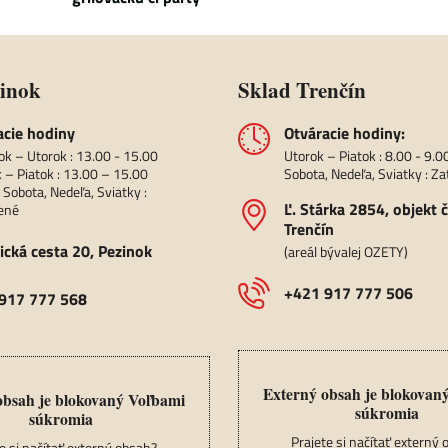
zinok
Sklad Trenčín
acie hodiny
Otváracie hodiny:
ok – Utorok : 13.00 - 15.00
Utorok – Piatok : 8.00 - 9.0
 – Piatok : 13.00 – 15.00
Sobota, Nedeľa, Sviatky : Z
 Sobota, Nedeľa, Sviatky :
Ľ​. Stárka 2854, objekt č
ené
Trenčín
ická cesta 20, Pezinok
(areál bývalej OZETY)
+421 917 777 506
917 777 568
Externý obsah je blokovan
obsah je blokovaný Voľbami
súkromia
súkromia
Prajete si načítať externý
e si načítať externý obsah?