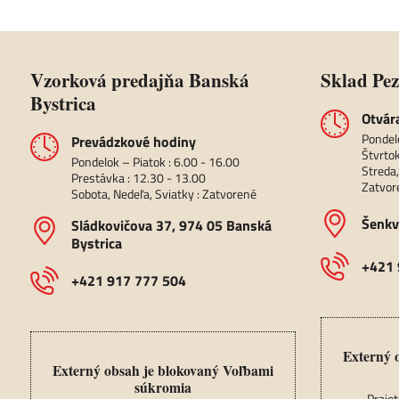
Vzorková predajňa Banská
Sklad Pe
Bystrica
Otvár
Pondel
Prevádzkové hodiny
Štvrtok
Pondelok – Piatok : 6.00 - 16.00
Streda,
Prestávka : 12.30 - 13.00
Zatvor
Sobota, Nedeľa, Sviatky : Zatvorené
Šenkv
Sládkovičova 37, 974 05 Banská
Bystrica
+421 
+421 917 777 504
Externý 
Externý obsah je blokovaný Voľbami
súkromia
Prajet