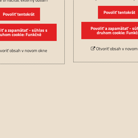
Povoliť tentokrát
Povoliť tentokrát
Povoliť a zapamätať - sú
iť a zapamätať - súhlas s
druhom cookie: Funkč
ruhom cookie: Funkčné
Otvoriť obsah v novom
voriť obsah v novom okne