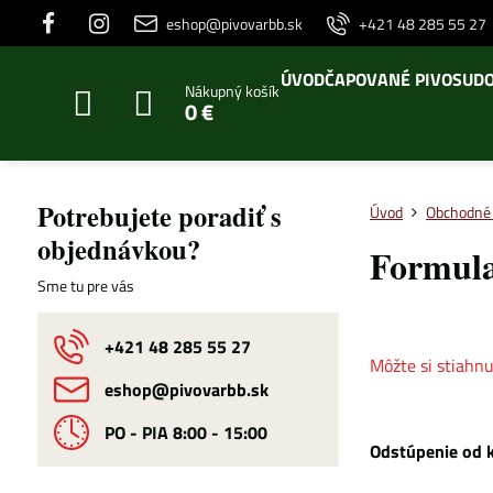
eshop@pivovarbb.sk
+421 48 285 55 27
ÚVOD
ČAPOVANÉ PIVO
SUDO
Nákupný košík
0 €
Potrebujete poradiť s
Úvod
Obchodné
objednávkou?
Formula
Sme tu pre vás
+421 48 285 55 27
Môžte si stiahn
eshop​@pivovarbb​.sk
PO - PIA 8:00 - 15:00
Odstúpenie od k