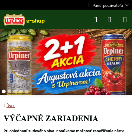
Panel používateľa
Úvod
VÝČAPNÉ ZARIADENIA
Pri objednaní sudového piva, ponúkame možnosť zapožičania párty