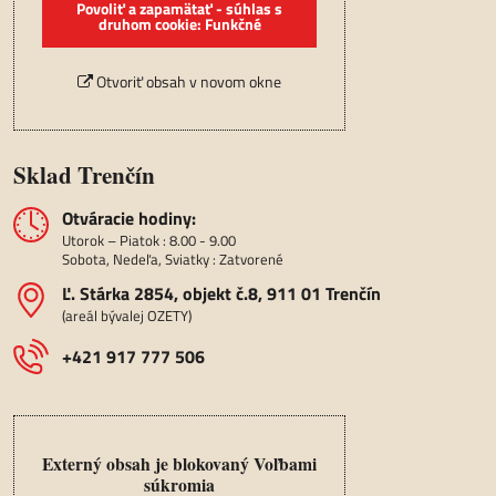
Povoliť a zapamätať - súhlas s
druhom cookie: Funkčné
Otvoriť obsah v novom okne
Sklad Trenčín
Otváracie hodiny:
Utorok – Piatok : 8.00 - 9.00
Sobota, Nedeľa, Sviatky : Zatvorené
Ľ​. Stárka 2854, objekt č​.8, 911 01 Trenčín
(areál bývalej OZETY)
+421 917 777 506
Externý obsah je blokovaný Voľbami
súkromia