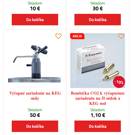
Skladom
Skladom
10 €
30 €
Do košíka
Do košíka
AKCIA
10%
Výčapné zariadenie na KEG
Bombička CO2 k výčapnému
sudy
zariadeniu na 5l súdok a
KEG sud
Skladom
Skladom
50 €
1,10 €
Do košíka
Do košíka