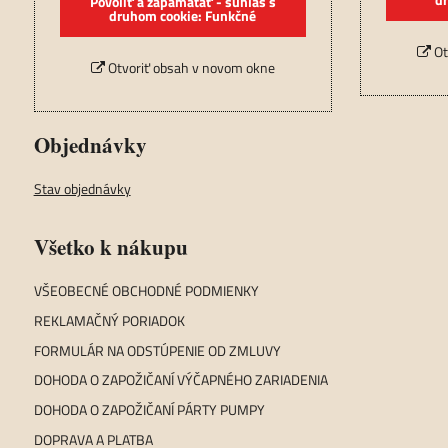
Povoliť a zapamätať - súhlas s
druhom cookie: Funkčné
Ot
Otvoriť obsah v novom okne
Objednávky
Stav objednávky
Všetko k nákupu
VŠEOBECNÉ OBCHODNÉ PODMIENKY
REKLAMAČNÝ PORIADOK
FORMULÁR NA ODSTÚPENIE OD ZMLUVY
DOHODA O ZAPOŽIČANÍ VÝČAPNÉHO ZARIADENIA
DOHODA O ZAPOŽIČANÍ PÁRTY PUMPY
DOPRAVA A PLATBA