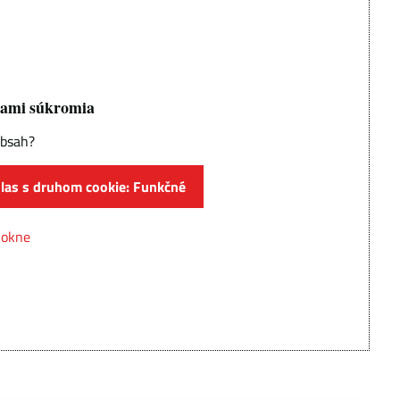
bami súkromia
obsah?
hlas s druhom cookie: Funkčné
 okne