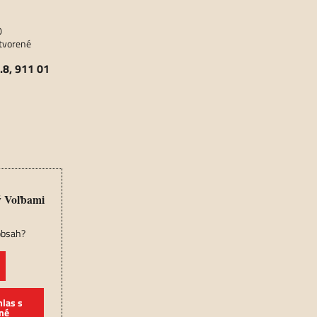
0
atvorené
​.8, 911 01
ý Voľbami
 obsah?
hlas s
né