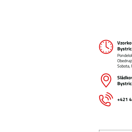
Vzorko
Bystric
Pondelok
Obednajš
Sobota, 
Sládko
Bystric
+421 4