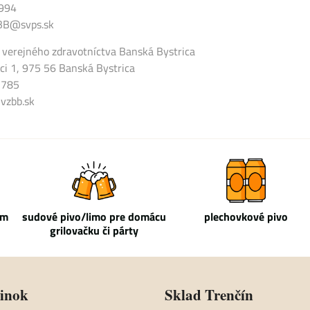
4994
l.BB@svps.sk
 verejného zdravotníctva Banská Bystrica
ci 1, 975 56 Banská Bystrica
7 785
vzbb.sk
om
sudové pivo/limo pre domácu
plechovkové pivo
grilovačku či párty
zinok
Sklad Trenčín