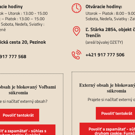
acie hodiny
Otváracie hodiny:
ok – Utorok : 13.00 - 15.00
Utorok – Piatok : 8.00 - 9.0
 – Piatok : 13.00 – 15.00
Sobota, Nedeľa, Sviatky : Z
 Sobota, Nedeľa, Sviatky :
Ľ​. Stárka 2854, objekt č
ené
Trenčín
ická cesta 20, Pezinok
(areál bývalej OZETY)
+421 917 777 506
917 777 568
Externý obsah je blokovan
obsah je blokovaný Voľbami
súkromia
súkromia
Prajete si načítať externý
e si načítať externý obsah?
Povoliť tentokrát
Povoliť tentokrát
Povoliť a zapamätať - sú
iť a zapamätať - súhlas s
druhom cookie: Funkč
ruhom cookie: Funkčné