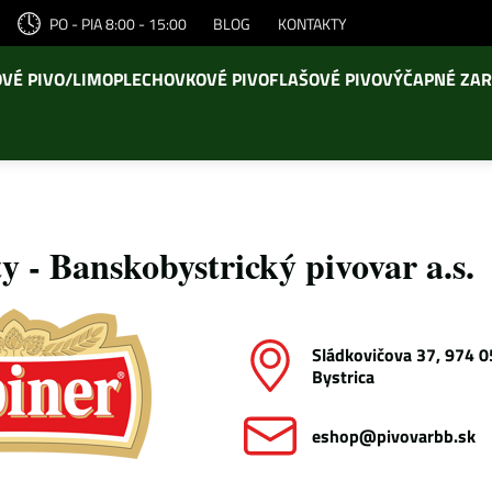
PO - PIA 8:00 - 15:00
BLOG
KONTAKTY
VÉ PIVO/LIMO
PLECHOVKOVÉ PIVO
FLAŠOVÉ PIVO
VÝČAPNÉ ZAR
 - Banskobystrický pivovar a.s.
Sládkovičova 37, 974 
Bystrica
eshop​@pivovarbb​.sk