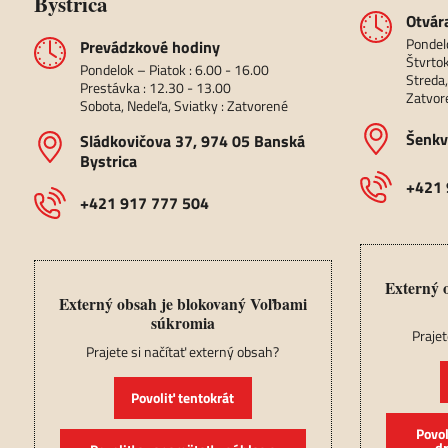
Bystrica
Otvár
Pondel
Prevádzkové hodiny
Štvrtok
Pondelok – Piatok : 6.00 - 16.00
Streda,
Prestávka : 12.30 - 13.00
Zatvor
Sobota, Nedeľa, Sviatky : Zatvorené
Šenkv
Sládkovičova 37, 974 05 Banská
Bystrica
+421 
+421 917 777 504
Externý 
Externý obsah je blokovaný Voľbami
súkromia
Prajet
Prajete si načítať externý obsah?
Povoliť tentokrát
Povol
d