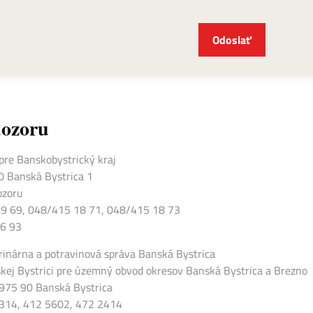
Odoslať
dozoru
pre Banskobystrický kraj
0 Banská Bystrica 1
ozoru
 49 69, 048/415 18 71, 048/415 18 73
46 93
rinárna a potravinová správa Banská Bystrica
skej Bystrici pre územný obvod okresov Banská Bystrica a Brezno
975 90 Banská Bystrica
 2314, 412 5602, 472 2414