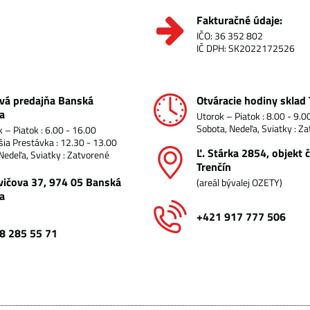
Fakturačné údaje:
IČO: 36 352 802
IČ DPH: SK2022172526
vá predajňa Banská
Otváracie hodiny sklad 
a
Utorok – Piatok : 8.00 - 9.0
Sobota, Nedeľa, Sviatky : Z
 – Piatok : 6.00 - 16.00
ia Prestávka : 12.30 - 13.00
Ľ​. Stárka 2854, objekt č
Nedeľa, Sviatky : Zatvorené
Trenčín
vičova 37, 974 05 Banská
(areál bývalej OZETY)
a
+421 917 777 506
8 285 55 71