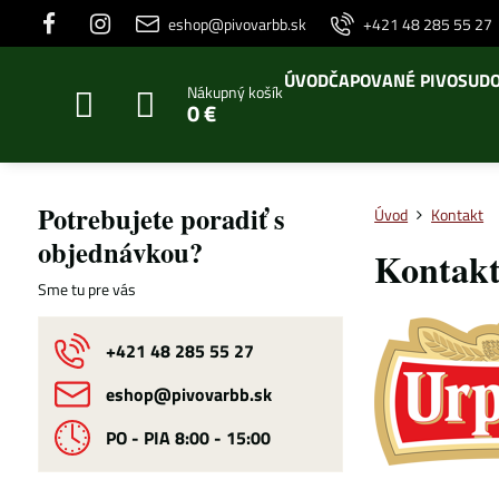
eshop@pivovarbb.sk
+421 48 285 55 27
ÚVOD
ČAPOVANÉ PIVO
SUDO
Nákupný košík
0 €
Potrebujete poradiť s
Úvod
Kontakt
objednávkou?
Kontakty
Sme tu pre vás
+421 48 285 55 27
eshop​@pivovarbb​.sk
PO - PIA 8:00 - 15:00