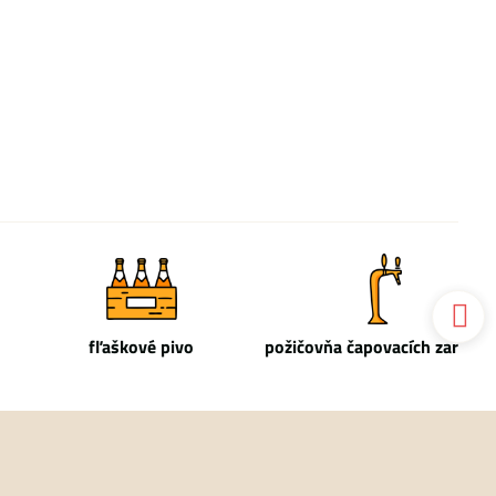
fľaškové pivo
požičovňa čapovacích zariade