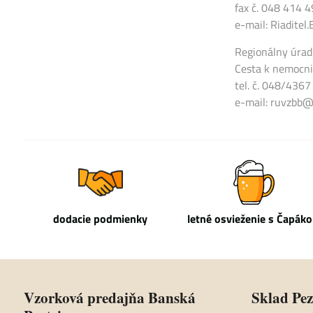
fax č. 048 414 
e-mail: Riadite
Regionálny úrad
Cesta k nemocni
tel. č. 048/436
e-mail: ruvzbb@
dodacie podmienky
letné osvieženie s Čapák
Vzorková predajňa Banská
Sklad Pe