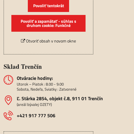
Povoliť tentokrát
Povoliť a zapamätať - súhlas s
druhom cookie: Funkčné
Otvoriť obsah v novom okne
Sklad Trenčín
Otváracie hodiny:
Utorok – Piatok : 8.00 - 9.00
Sobota, Nedeľa, Sviatky : Zatvorené
Ľ​. Stárka 2854, objekt č​.8, 911 01 Trenčín
(areál bývalej OZETY)
+421 917 777 506