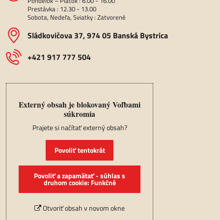
Pondelok – Piatok : 6.00 - 16.00
Prestávka : 12.30 - 13.00
Sobota, Nedeľa, Sviatky : Zatvorené
Sládkovičova 37, 974 05 Banská Bystrica
+421 917 777 504
Externý obsah je blokovaný Voľbami
súkromia
Prajete si načítať externý obsah?
Povoliť tentokrát
Povoliť a zapamätať - súhlas s
druhom cookie: Funkčné
Otvoriť obsah v novom okne