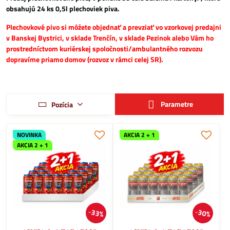
obsahujú 24 ks 0,5l plechoviek piva.
Plechovkové pivo si môžete objednať a prevziať vo vzorkovej predajni
v Banskej Bystrici, v sklade Trenčín, v sklade Pezinok alebo Vám ho
prostredníctvom kuriérskej spoločnosti/ambulantného rozvozu
dopravíme priamo domov (rozvoz v rámci celej SR).
Parametre
Pozícia
NOVINKA
AKCIA 2 + 1
AKCIA 2 + 1
33%
30%