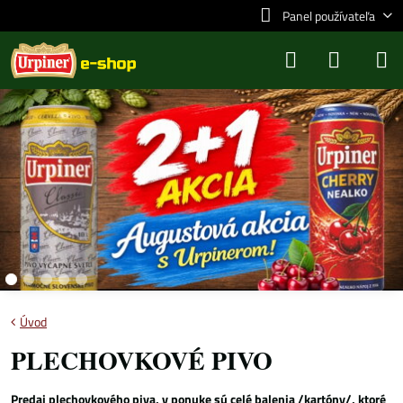
Panel používateľa
Úvod
PLECHOVKOVÉ PIVO
Predaj plechovkového piva, v ponuke sú celé balenia /kartóny/, ktoré