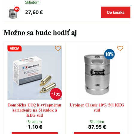
Skladom
27,60 €
Do košíka
Možno sa bude hodiť aj
AKCIA
10%
Bombička CO2 k výčapnému
Urpiner Classic 10% 50l KEG
zariadeniu na 5l súdok a
sud
KEG sud
Skladom
Skladom
1,10 €
87,95 €