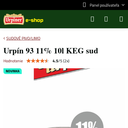
Panel používateľa
SUDOVÉ PIVO/LIMO
Urpín 93 11% 10l KEG sud
4.5
/
5
(
2
x)
Hodnotenie
NOVINKA