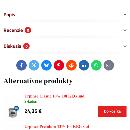
Popis
Recenzie
0
Diskusia
0
Facebook
Twitter
Bluesky
Pinterest
Reddit
LinkedIn
WhatsApp
E-
mail
Alternatívne produkty
Urpiner Classic 10% 10l KEG sud
Skladom
24,35 €
Do košíka
Urpiner Premium 12% 10l KEG sud