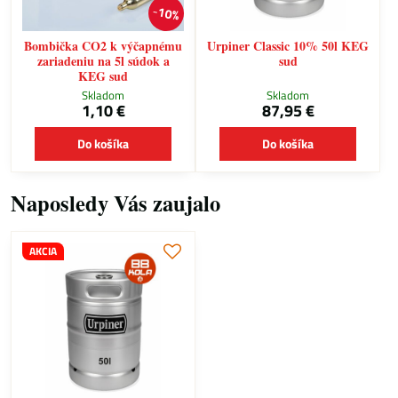
10%
Bombička CO2 k výčapnému
Urpiner Classic 10% 50l KEG
zariadeniu na 5l súdok a
sud
KEG sud
Skladom
Skladom
1,10 €
87,95 €
Do košíka
Do košíka
Naposledy Vás zaujalo
AKCIA