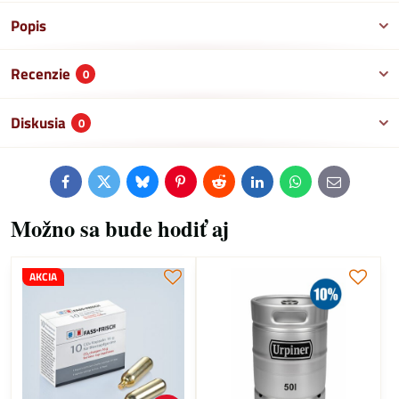
Popis
Recenzie
0
Diskusia
0
Facebook
Twitter
Bluesky
Pinterest
Reddit
LinkedIn
WhatsApp
E-
mail
Možno sa bude hodiť aj
AKCIA