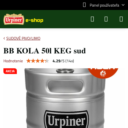
Panel používateľa
SUDOVÉ PIVO/LIMO
BB KOLA 50l KEG sud
4.29
/
5
(
14
x)
Hodnotenie
AKCIA