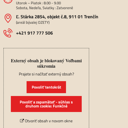
Utorok – Piatok : 8.00 - 9.00
Sobota, Nedeľa, Sviatky : Zatvorené
Ľ​. Stárka 2854, objekt č​.8, 911 01 Trenčín
(areál bývalej OZETY)
+421 917 777 506
Externý obsah je blokovaný Voľbami
súkromia
Prajete si načítať externý obsah?
Povoliť tentokrát
Povoliť a zapamätať - súhlas s
druhom cookie: Funkčné
Otvoriť obsah v novom okne